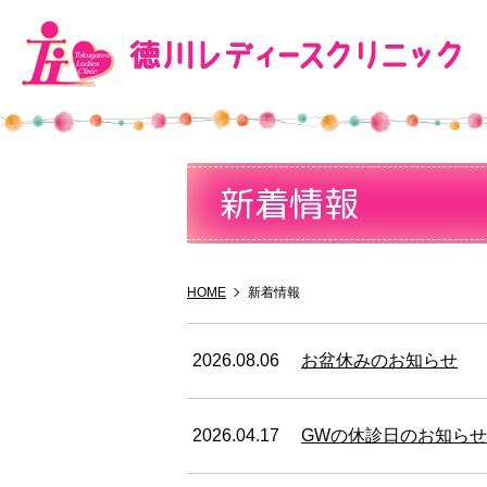
新着情報
クリニック紹介
婦人科
産科（妊婦健診）
性感染症
クリニックの特徴
不妊症
がん検診・
ピ
HOME
新着情報
2026.08.06
お盆休みのお知らせ
2026.04.17
GWの休診日のお知らせ