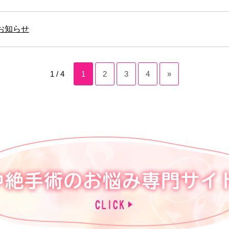
お知らせ
1 / 4
1
2
3
4
»