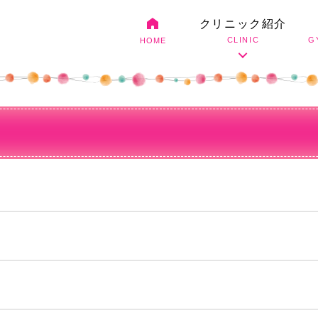
クリニック紹介
CLINIC
G
HOME
堺市民検診のお知らせ
ル
院長紹介
中絶手術・避妊
ドクターズインタビュー
骨粗しょう症
子宮がんワクチン