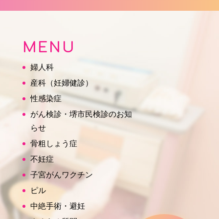
MENU
婦人科
産科（妊婦健診）
性感染症
がん検診・堺市民検診のお知
らせ
骨粗しょう症
不妊症
子宮がんワクチン
ピル
中絶手術・避妊